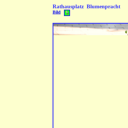
Rathausplatz Blumenp
Bild
** Blumen am Geländ